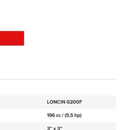
LONCIN G200F
196 cc / (5,5 hp)
3” x 3”