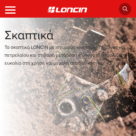
Σκαπτικά
Τα σκαπτικά LONCIN με ισχυρούς κινητήρες βενζίνης και
πετρελαίου και στιβαρή μετάδοση κίνησης εξασφαλίζουν
ευκολία στη χρήση και μεγάλη αποδοτικότητα.